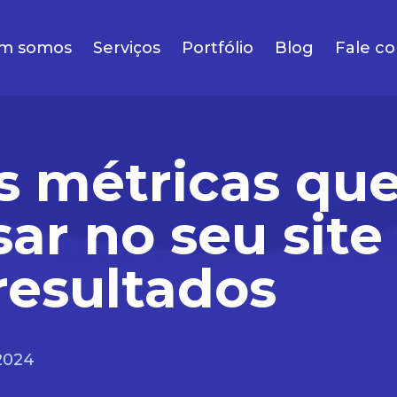
m somos
Serviços
Portfólio
Blog
Fale c
s métricas qu
sar no seu site
resultados
2024