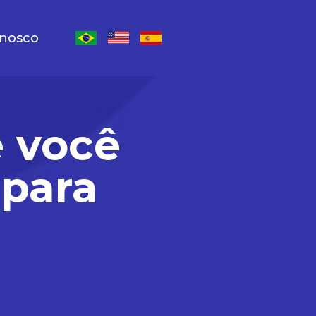
onosco
Escolher lingua inglês
Escolher lingua espanhol
Escolher lingua português-Brasil
e você
 para