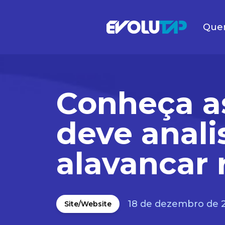
Que
Evolutap
Conheça a
deve anali
alavancar 
18 de dezembro de 
Site/Website