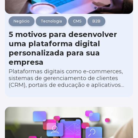
Negócio
Tecnologia
CMS
B2B
5 motivos para desenvolver
uma plataforma digital
personalizada para sua
empresa
Plataformas digitais como e-commerces,
sistemas de gerenciamento de clientes
(CRM), portais de educação e aplicativos
móveis de serviço têm transformado
empresas de diferentes nichos de atuação,
oferecendo vantagens substanciais sobre a
concorrência.