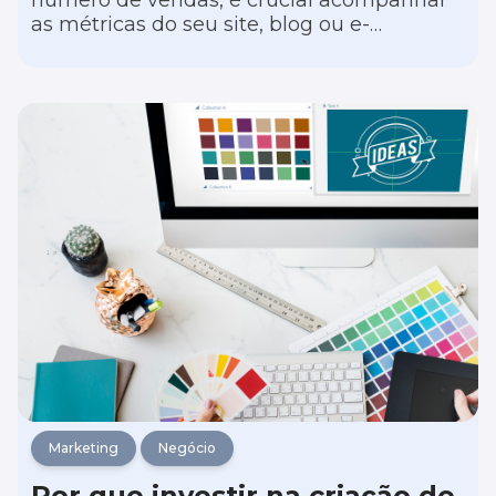
número de vendas, é crucial acompanhar
as métricas do seu site, blog ou e-
commerce. Essa análise detalhada não só
proporciona uma visão mais clara do seu
público, mas também avalia se o seu
conteúdo está alcançando o engajamento
desejado ou se é necessário melhorar o
desempenho das páginas.
Marketing
Negócio
Por que investir na criação de