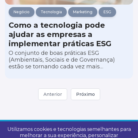
Negócio
Tecnologia
Marketing
ESG
Como a tecnologia pode
ajudar as empresas a
implementar práticas ESG
O conjunto de boas práticas ESG
(Ambientais, Sociais e de Governança)
estão se tornando cada vez mais
importantes para empresas que desejam
não apenas atingir sucesso financeiro, mas
também demonstrar responsabilidade
social e sustentabilidade.
Anterior
Próximo
Utilizamos cookies e tecnologias semelhantes para
melhorar a sua experiência, personalizar