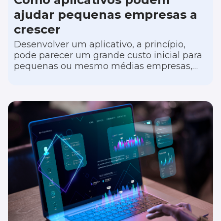
ajudar pequenas empresas a
crescer
Desenvolver um aplicativo, a princípio,
pode parecer um grande custo inicial para
pequenas ou mesmo médias empresas,
porém esse investimento pode fazer uma
diferença significativa no crescimento e na
competitividade do negócio. Em um
mercado cada vez mais digital, pequenas
empresas estão descobrindo que
aplicativos móveis personalizados
oferecem vantagens substanciais, desde
aumentar a visibilidade da marca até
melhorar o engajamento com os clientes.