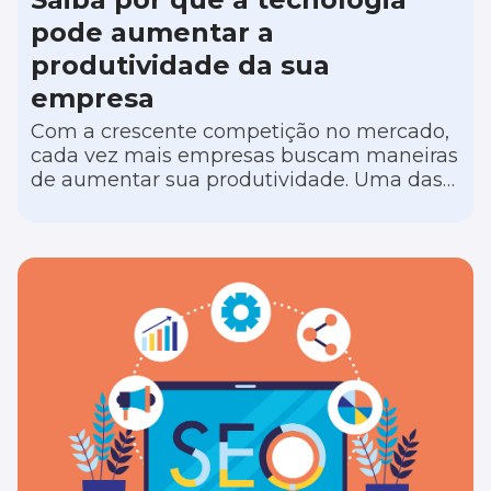
pode aumentar a
produtividade da sua
empresa
Com a crescente competição no mercado,
cada vez mais empresas buscam maneiras
de aumentar sua produtividade. Uma das
formas mais eficazes de atingir esse
objetivo é por meio da utilização da
tecnologia, principalmente para
empresários que estão dando seus
primeiros passos ou que estão à frente de
pequenos negócios. Neste artigo, você vai
conhecer alguns benefícios em contar com
as tecnologias para impulsionar a
produtividade da sua empresa.