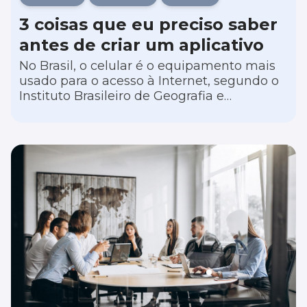
3 coisas que eu preciso saber
antes de criar um aplicativo
No Brasil, o celular é o equipamento mais
usado para o acesso à Internet, segundo o
Instituto Brasileiro de Geografia e
Estatística (IBGE). O órgão aponta ainda
que 79,3% da população brasileira acima
de 10 anos de idade possui o device. Logo,
garantir que a sua empresa tenha um
canal de comunicação com o público por
meio dos smartphones é fundamental para
vender mais.