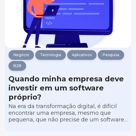
que significa marketing de mecanismos de
buscas) envolve ações que buscam
melhorar o posicionamento do seu site
tanto nos resultados orgânicos quanto nos
resultados pagos.
Negócio
Tecnologia
Aplicativos
Pesquisa
B2B
Quando minha empresa deve
investir em um software
próprio?
Na era da transformação digital, é difícil
encontrar uma empresa, mesmo que
pequena, que não precise de um software
para colocar sua operação para rodar. E, à
medida que as pequenas empresas