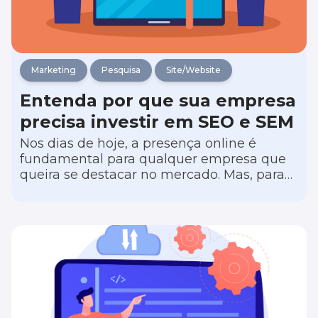
Marketing
Pesquisa
Site/Website
Entenda por que sua empresa
precisa investir em SEO e SEM
Nos dias de hoje, a presença online é
fundamental para qualquer empresa que
queira se destacar no mercado. Mas, para
isso, investir em estratégias de SEO e SEM
pode fazer toda a diferença. Em linhas
gerais, SEO (sigla de Search Engine
Optimization, que significa otimização
para mecanismos de busca) é um conjunto
de técnicas que melhoram a visibilidade
do seu site nos resultados orgânicos dos
mecanismos de busca, como o Google. Já o
SEM (sigla de Search Engine Marketing,