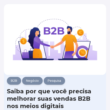
crescem para o médio porte, podem surgir
lacunas de desempenho em suas soluções
digitais.
B2B
Negócio
Pesquisa
Saiba por que você precisa
melhorar suas vendas B2B
nos meios digitais